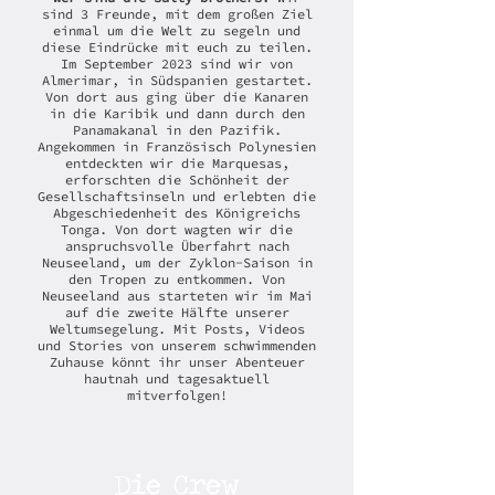
sind 3 Freunde, mit dem großen Ziel
einmal um die Welt zu segeln und
diese Eindrücke mit euch zu teilen.
Im September 2023 sind wir von
Almerimar, in Südspanien gestartet.
Von dort aus ging über die Kanaren
in die Karibik und dann durch den
Panamakanal in den Pazifik.
Angekommen in Französisch Polynesien
entdeckten wir die Marquesas,
erforschten die Schönheit der
Gesellschaftsinseln und erlebten die
Abgeschiedenheit des Königreichs
Tonga. Von dort wagten wir die
anspruchsvolle Überfahrt nach
Neuseeland, um der Zyklon-Saison in
den Tropen zu entkommen. Von
Neuseeland aus starteten wir im Mai
auf die zweite Hälfte unserer
Weltumsegelung. Mit Posts, Videos
und Stories von unserem schwimmenden
Zuhause könnt ihr unser Abenteuer
hautnah und tagesaktuell
mitverfolgen!
Die Crew